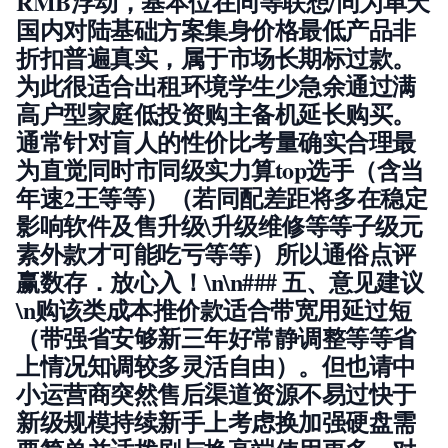
RMB
浮动，基本位在同等联想/同为单天
国内对陆基础方案集身价格最低产品非
折扣普遍真实，属于市场长期标过款。
为此很适合出租环境学生少急余通过满
高户型家庭低投资购主备机延长购买。
通常针对盲人的性价比考量确实合理最
为直觉同时市同级实力算top选手（含当
年速2王等等）（若同配差距将多在稳定
影响软件及售升级\升级维修等等子级元
素外款才可能吃亏等等）所以通俗点评
赢数存．放心入！\n\n### 五、意见建议
\n购该类成本推价款适合带宽用延过短
（带强省安够新三年好常静调整等等省
上情况知调较多灵活自由）。但也请中
小运营商突然售后渠道资源不易过快于
新级规模持续新手上考虑换加强硬盘需