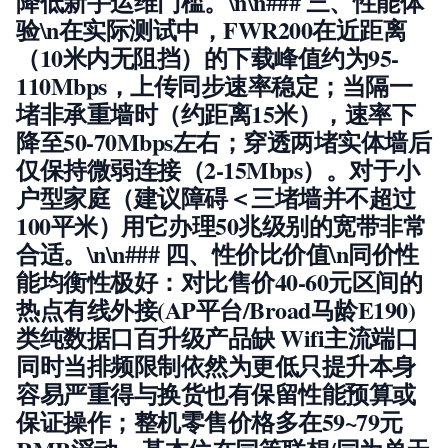
降低新手运维门槛。\n\n### 三、性能体
验\n在实际测试中，FWR200在近距离
（10米内无阻挡）的下载峰值约为95-
110Mbps，上传同步速率稳定；当隔一
堵非承重墙时（约距离15米），速率下
降至50-70Mbps左右；穿透两堵实体墙后
仅保持微弱连接（2-15Mbps）。对于小
户型家庭（建议障碍＜三堵墙并不超过
100平米）用它办理50兆级别的宽带非常
合适。\n\n### 四、性价比价值\n同价性
能
均衡性极好
：对比售价40-60元区间的
热点有线外接(AP平台/Broad马龄E190)
类纯数据口百升级产品缺 Wifi主流端口
同时当排频限制依然为更低只提升本身
容易严重得与换货也有保留性能预算或
保证操作；整机零售价格多在
59~79元