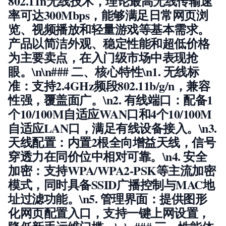
802.11n无线技术，理论最高无线传输速
率可达300Mbps，能够满足日常网页浏
览、视频播放和轻量游戏等基本需求。
产品以简洁外观、稳定性能和超低价格
为主要卖点，在入门级市场中表现抢
眼。\n\n### 二、核心特性\n1.
无线标
准
：支持2.4GHz频段802.11b/g/n，兼容
性强，覆盖面广。\n2.
有线端口
：配备1
个10/100M自适应WAN口和4个10/100M
自适应LAN口，满足有线设备接入。\n3.
天线配置
：内置2根全向增益天线，信号
穿透力在同价位中相对可靠。\n4.
安全
加密
：支持WPA/WPA2-PSK等主流加密
模式，同时具备SSID广播控制与MAC地
址过滤功能。\n5.
管理界面
：提供图形
化网页配置入口，支持一键上网设置，