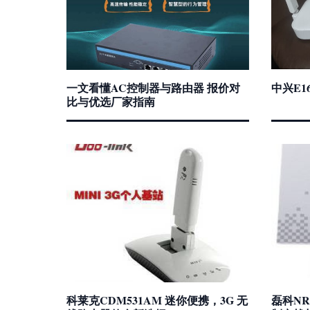
一文看懂AC控制器与路由器 报价对
中兴E1
比与优选厂家指南
科莱克CDM531AM 迷你便携，3G 无
磊科NR